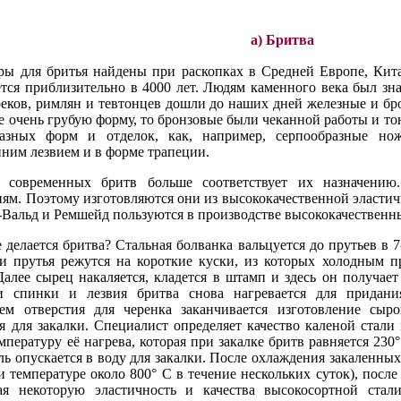
а) Бритва
ы для бритья найдены при раскопках в Средней Европе, Кита
ется приблизительно в 4000 лет. Людям каменного века был зн
реков, римлян и тевтонцев дошли до наших дней железные и б
е очень грубую форму, то бронзовые были чеканной работы и то
азных форм и отделок, как, например, серпообразные но
нним лезвием и в форме трапеции.
 современных бритв больше соответствует их назначени
ям. Поэтому изготовляются они из высококачественной эластич
-Вальд и Ремшейд пользуются в производстве высококачественн
 делается бритва? Стальная болванка вальцуется до прутьев в
ти прутья режутся на короткие куски, из которых холодным 
Далее сырец накаляется, кладется в штамп и здесь он получае
и спинки и лезвия бритва снова нагревается для придан
ем отверстия для черенка заканчивается изготовление сыр
я для закалки. Специалист определяет качество каленой стали
мпературу её нагрева, которая при закалке бритв равняется 230
ль опускается в воду для закалки. После охлаждения закаленных
и температуре около 800° С в течение нескольких суток), после
ая некоторую эластичность и качества высокосортной стал