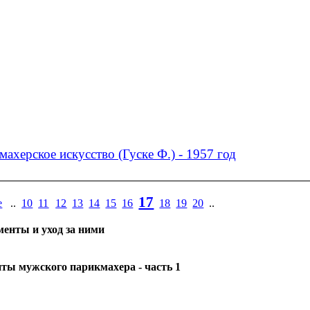
ахерское искусство (Гуске Ф.) - 1957 год
17
е
..
1
0
11
12
13
14
15
16
18
19
20
..
менты и уход за ними
ты мужского парикмахера - часть 1