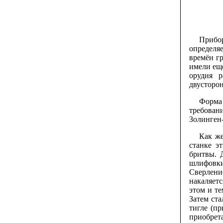
Прибор
определя
времён г
имели ещ
орудия р
двусторо
Форма
требовани
Золинген
Как же
станке э
бритвы. 
шлифовк
Сверлени
накаляетс
этом и те
Затем ста
тигле (пр
приобрет