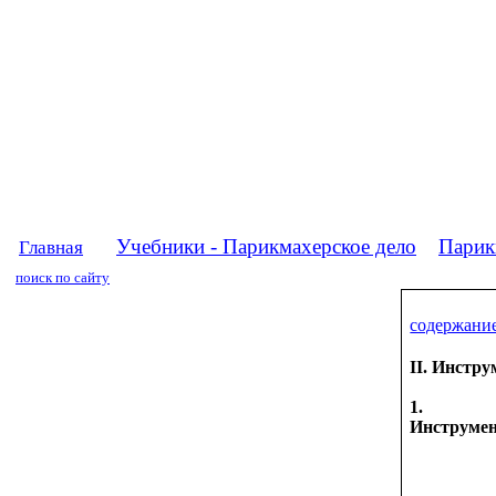
Учебники - Парикмахерское дело
Парикм
Главная
поиск по сайту
содержани
II. Инстру
1.
Инструмен