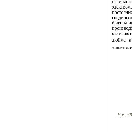
начинает
электром
постоянн
соединен
бритвы ин
производ
отличают
дюйма, а
зависимос
Рис. 39