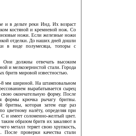
е и в дельте реки Инд. Их возраст
аком костяной и кремневой нож. Со
ронзовые ножи. Если железные ножи
нкой отделки. До наших дней дошли
жи в виде полумесяца, топоры с
ю. Они должны отвечать высоким
ной и мелкозернистой стали. Города
ых бритв мировой известностью.
 7-8 мм шириной. На штамповальном
прессованием вырабатывается сырец
т свою окончательную форму. После
ия формы крючка рычагу бритвы.
ой бритвы, которая затем еще раз
 по цветному налёту, определяя при
° С и имеет соломенно-желтый цвет.
 таким образом бритв их закаляют в
 чего металл теряет свою хрупкость,
и. После проверки качества стали