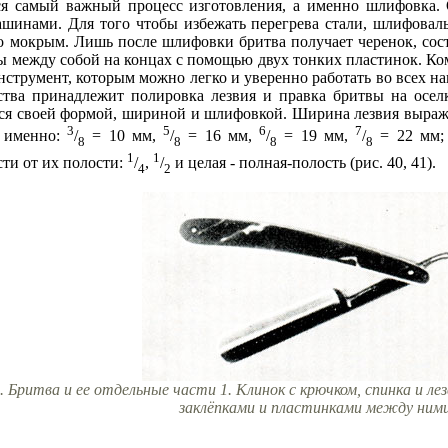
ся самый важный процесс изготовления, а именно шлифовка
ашинами. Для того чтобы избежать перегрева стали, шлифова
о мокрым. Лишь после шлифовки бритва получает черенок, сос
ы между собой на концах с помощью двух тонких пластинок. Ком
струмент, которым можно легко и уверенно работать во всех н
ства принадлежит полировка лезвия и правка бритвы на осел
ся своей формой, шириной и шлифовкой. Ширина лезвия выража
3
5
6
7
 именно:
/
= 10 мм,
/
= 16 мм,
/
= 19 мм,
/
= 22 мм;
8
8
8
8
1
1
ти от их полости:
/
,
/
и целая - полная-полость (рис. 40, 41).
4
2
. Бритва и ее отдельные части 1. Клинок с крючком, спинка и лез
заклёпками и пластинками между ним