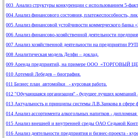
003 Анализ структуры конкуренции с использованием 5-фак
004 Анализ финансового состояния, платежеспособность, ликв
005 Анализ финансовой устойчивости коммерческого банка «В
006 Анализ финансово-хозяйственной деятельности предприят
007 Анализ хозяйственной деятельности на предприятии РУ
008 Аналитическая модель Делфи – доклад.
009 Аренда предприятий, на примере ООО «ТОРГОВЫЙ ЦЕН
010 Артемий Лебедев – биография.
011 Бизнес план автомойки - курсовая работа.
012 "Обучающаяся организация'' - будущее лучших компаний 
013 Актуальность и принципы системы Л.В.Занкова в сфере 
014 Анализ ассортимента алкогольных напитков - дипломная 
015 Анализ внешней и внутренней среды ОАО Седьмой Конти
016 Анализ деятельности предприятия и бизнес-проекта - курс