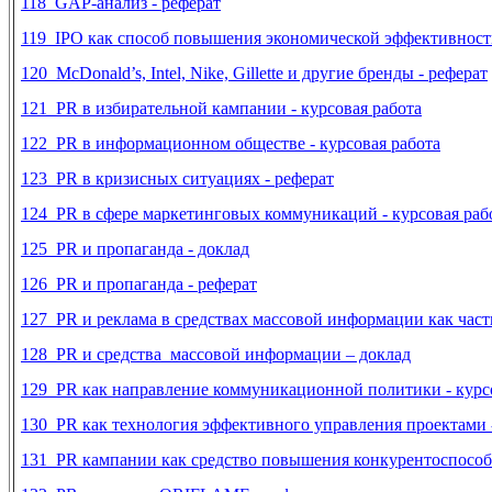
118
GAP-анализ - реферат
119 IPO как способ повышения экономической эффективност
120
McDonald’s, Intel, Nike, Gillette и другие бренды - реферат
121 PR в избирательной кампании - курсовая работа
122 PR в информационном обществе - курсовая работа
123
PR в кризисных ситуациях - реферат
124 PR в сфере маркетинговых коммуникаций - курсовая раб
125
PR и пропаганда - доклад
126 PR и пропаганда - реферат
127 PR и реклама в средствах массовой информации как част
128
PR и средства массовой информации – доклад
129 PR как направление коммуникационной политики - курс
130
PR как технология эффективного управления проектами -
131
PR кампании как средство повышения конкурентоспособн