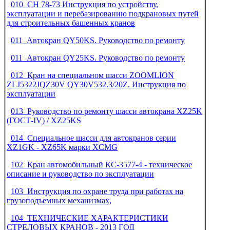
010 СН 78-73 Инструкция по устройству,
эксплуатации и перебазированию подкрановых путей
для строительных башенных кранов
011 Автокран QY50KS. Руководство по ремонту
011 Автокран QY25KS. Руководство по ремонту
012 Кран на специальном шасси ZOOMLION
ZLJ5322JQZ30V QY30V532.3/
20Z
. Инструкция по
эксплуатации
013 Руководство по ремонту шасси автокрана XZ25K
(ГОСТ-IV) / XZ25KS
014 Специальное шасси для автокранов серии
XZ1GK - XZ65K марки XCMG
102 Кран автомобильный КС-3577-4 - техническое
описание и руководство по эксплуатации
103 Инструкция по охране труда при работах на
грузоподъемных механизмах,
104 ТЕХНИЧЕСКИЕ ХАРАКТЕРИСТИКИ
СТРЕЛОВЫХ КРАНОВ - 2013 ГОД