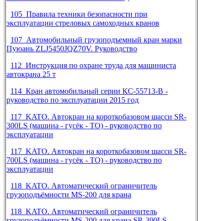
105 Правила техники безопасности при
эксплуатации стреловых самоходных кранов
107 Автомобильный грузоподъемный кран марки
Пуюань ZLJ5450JQZ70V. Руководство
112 Инструкция по охране труда для машиниста
автокрана 25 т
114 Кран автомобильный серии КС-55713-В -
руководство по эксплуатации 2015 год
117 KATO. Автокран на короткобазовом шасси SR-
300LS (машина - гусёк - ТО) - руководство по
эксплуатации
117 KATO. Автокран на короткобазовом шасси SR-
700LS (машина - гусёк - ТО) - руководство по
эксплуатации
118 KATO. Автоматический ограничитель
грузоподъёмности MS-200 для крана
118 KATO. Автоматический ограничитель
грузоподъёмности MS-200 для крана SR-300LS -