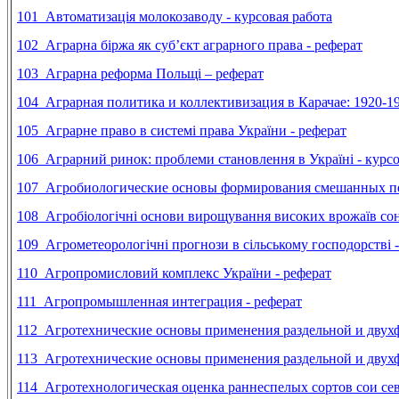
101
Автоматизація молокозаводу - курсовая работа
102
Аграрна біржа як суб’єкт аграрного права - реферат
103 Аграрна реформа Польщі – реферат
104
Аграрная политика и коллективизация в Карачае: 1920-19
105 Аграрне право в системі права України - реферат
106
Аграрний ринок: проблеми становлення в Україні - курсо
107 Агробиологические основы формирования смешанных по
108 Агробіологічні основи вирощування високих врожаїв сон
109 Агрометеорологічні прогнози в сільському господорстві -
110
Агропромисловий комплекс України - реферат
111 Агропромышленная интеграция - реферат
112 Агротехнические основы применения раздельной и двухф
113 Агротехнические основы применения раздельной и двухф
114
Агротехнологическая оценка раннеспелых сортов сои сев