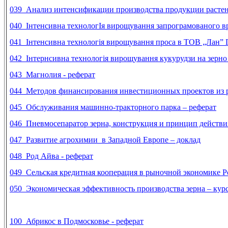
039
Анализ интенсификации производства продукции растени
040 Інтенсивна технологІя вирощування запрограмованого вр
041
Інтенсивна технологія вирощування проса в ТОВ „Лан” Га
042 Інтернсивна технологія вирощування кукурудзи на зерно 
043 Магнолия - реферат
044
Методов финансирования инвестиционных проектов из р
045 Обслуживания машинно-тракторного парка – реферат
046 Пневмосепаратор зерна, конструкция и принцип действия
047 Развитие агрохимии в Западной Европе – доклад
048 Род Айва - реферат
049 Сельская кредитная кооперация в рыночной экономике Ро
050 Экономическая эффективность производства зерна – курс
100 Абрикос в Подмосковье - реферат