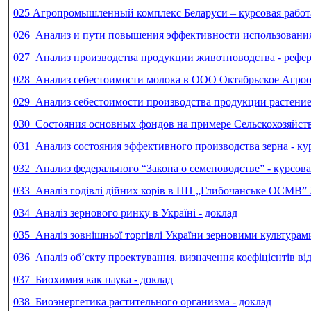
025 Агропромышленный комплекс Беларуси – курсовая работ
026
Анализ и пути повышения эффективности использования
027 Анализ производства продукции животноводства - рефер
028
Анализ себестоимости молока в ООО Октябрьское Агрооб
029
Анализ себестоимости производства продукции растениев
030
Состояния основных фондов на примере Сельскохозяйст
031
Анализ состояния эффективного производства зерна - ку
032
Анализ федерального “Закона о семеноводстве” - курсова
033 Аналіз годівлі дійних корів в ПП „Глибочанське ОСМВ”
034 Аналіз зернового ринку в Україні - доклад
035 Аналіз зовнішньої торгівлі України зерновими культурами
036
Аналіз об’єкту проектування. визначення коефіцієнтів в
037 Биохимия как наука - доклад
038
Биоэнергетика растительного организма - доклад