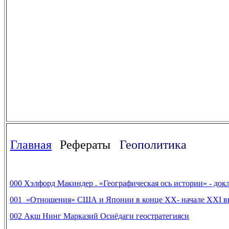
Главная
Рефераты
Геополитика
000 Хэлфорд Макиндер . «Географическая ось истории» - док
001 «Отношения» США и Японии в конце XX- начале XXI в
002 Ақш Нинг Марказий Осиёдаги геостратегияси