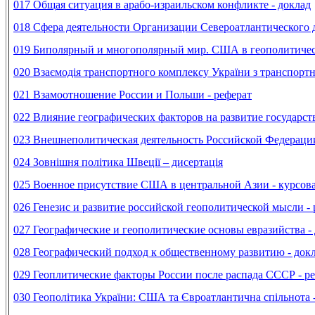
017 Общая ситуация в арабо-израильском конфликте - доклад
018 Сфера деятельности Организации Североатлантического 
019 Биполярный и многополярный мир. США в геополитическ
020 Взаємодія транспортного комплексу України з транспор
021 Взамоотношение России и Польши - реферат
022 Влияние географических факторов на развитие государств
023 Внешнеполитическая деятельность Российской Федерации
024 Зовнішня політика Швеції – дисертація
025 Военное присутствие США в центральной Азии - курсова
026 Генезис и развитие российской геополитической мысли - 
027 Географические и геополитические основы евразийства -
028 Географический подход к общественному развитию - док
029 Геоплитические факторы России после распада СССР - р
030 Геополітика України: США та Євроатлантична спільнота - 