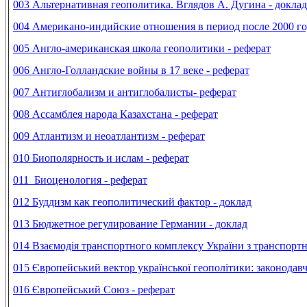
003 Альтернативная геополитика. Вглядов А. Дугина - доклад
004 Американо-индийские отношения в период после 2000 год
005 Англо-американская школа геополитики - реферат
006 Англо-Голландские войны в 17 веке - реферат
007 Антиглобализм и антиглобалисты- реферат
008 Ассамблея народа Казахстана - реферат
009 Атлантизм и неоатлантизм - реферат
010 Биополярность и ислам - реферат
011 Биоценология - реферат
012 Буддизм как геополитический фактор - доклад
013 Бюджетное регулирование Германии - доклад
014 Взаємодія транспортного комплексу України з транспорт
015 Європейський вектор української геополітики: законодавч
016 Європейський Союз - реферат