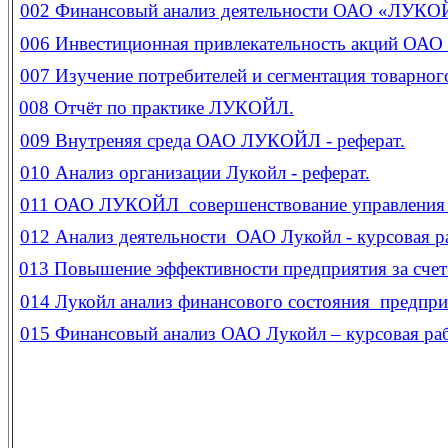
002 Финансовый анализ деятельности ОАО «ЛУКОЙЛ»
006 Инвестиционная привлекательность акций ОА
007 Изучение потребителей и сегментация товарн
008
Отчёт по практике ЛУКОЙЛ.
009
Внутреняя среда ОАО ЛУКОЙЛ - реферат.
010
Анализ организации Лукойл - реферат.
011 ОАО ЛУКОЙЛ совершенствование управления п
012 Анализ деятельности ОАО Лукойл - курсовая р
013
Повышение эффективности предприятия за сче
014 Лукойл анализ финансового состояния предприя
015 Финансовый анализ ОАО Лукойл – курсовая раб