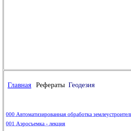
Главная
Рефераты
Геодезия
000
Автоматизированная обработка землеустроител
001
Аэросъемка - лекция