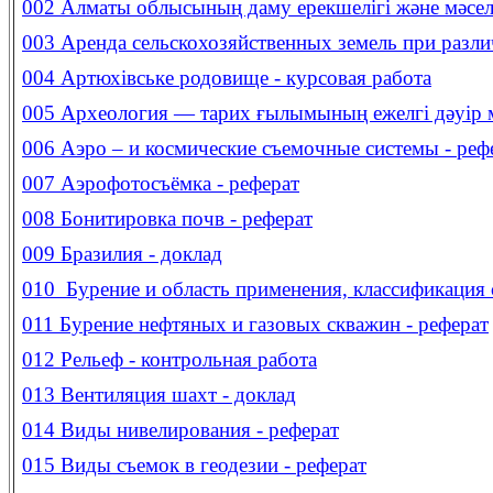
002
Алматы облысының даму ерекшелігі және мәселе
003
Аренда сельскохозяйственных земель при разли
004
Артюхівське родовище - курсовая работа
005
Археология — тарих ғылымының ежелгі дәуір ме
006
Аэро – и космические съемочные системы - реф
007
Аэрофотосъёмка - реферат
008
Бонитировка почв - реферат
009
Бразилия - доклад
010
Бурение и область применения, классификация 
011
Бурение нефтяных и газовых скважин - реферат
012
Рельеф - контрольная работа
013
Вентиляция шахт - доклад
014
Виды нивелирования - реферат
015
Виды съемок в геодезии - реферат