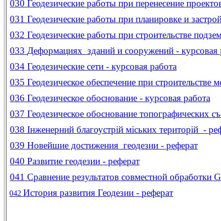
030
Геодезические работы при перенесение проектов
031
Геодезические работы при планировке и застро
032
Геодезические работы при строительстве подзе
033
Деформациях зданий и сооружений - курсовая 
034
Геодезические сети - курсовая работа
035
Геодезическое обеспечение при строительстве м
036
Геодезическое обоснование - курсовая работа
037
Геодезическое обоснование топографических съ
038
Інженерний благоустрій міських територій - ре
039
Новейшие достижения геодезии - реферат
040
Развитие геодезии - реферат
041
Сравнение результатов совместной обработки 
История развития Геодезии - реферат
042