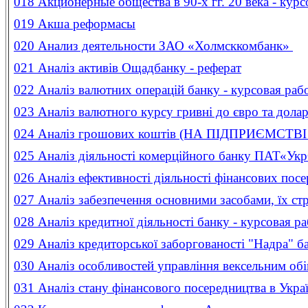
018
Акционерные общества в 90-х гг. 20 века - курс
019
Акша реформасы
020
Анализ деятельности ЗАО «Холмсккомбанк»
021
Аналіз активів Ощадбанку - реферат
022
Аналіз валютних операцій банку - курсовая раб
023
Аналіз валютного курсу гривні до євро та дола
024
Аналіз грошових коштів (НА ПІДПРИЄМСТВІ В
025
Аналіз діяльності комерційного банку ПАТ«Ук
026
Аналіз ефективності діяльності фінансових посе
027
Аналіз забезпечення основними засобами, їх ст
028
Аналіз кредитної діяльності банку - курсовая р
029
Аналіз кредиторської заборгованості "Надра" б
030
Аналіз особливостей управління вексельним обі
031
Аналіз стану фінансового посередництва в Украї