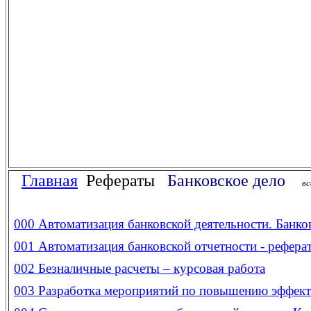
Главная
Рефераты
Банковское дело
вс
000
Автоматизация банковской деятельности. Банко
001
Автоматизация банковской отчетности - рефера
002
Безналичные расчеты – курсовая работа
003
Разработка мероприятий по повышению эффекти