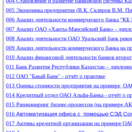
004
Становление и развитие банковской системы Каз
005
Экономика предприятия (В.К. Скляров В.М. Пр
006
Анализ деятельности коммерческого банка 
007
Анализ ОАО «Ханты-Мансийский Банк» - дипло
008
Анализ деятельности ОАО Уральский банк реко
009
Анализ деятельности коммерческого банка на п
010
Анализ финансовой деятельности банков второ
011
Банк Развития Республики Казахстан – дипломн
012
ОАО "Бакай Банк" - отчёт о практике
013
Оценка стоимости предприятия на примере ОА
014
Кредитный отдел ОАО Альфа-Банка - отчёт о п
015
Ринжиниринг бизнес-процессов (на примере АК
016
Автоматизация офиса с помощью СЭД Co
017
Активы кредитной организации на примере ОА