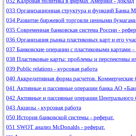
032
Кадровая политика в фирмах Америки - доклад
033 Организационная структура и функций Банка М
034 Развитие биржевой торговли ценными бумагами 
035 Современная банковская система России - рефер
036 Организация рынка пластиковых карт и его учас
037
Банковские операции с пластиковыми картами –
038
Пластиковые карты: проблемы и перспективы их
039 Public relations - курсовая работа
040 Аккредитивная форма расчетов. Коммерческие б
041 Активные и пассивные операции банка АО «Бан
042
Активные и пассивные операции Центрального 
043 Акцизы - курсовая работа
050 История банковской системы - реферат.
051
SWOT анализ McDonalds - реферат.