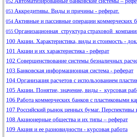
Автоматизированные банковские системы – рефе
052
Аккредитивы. Виды и причины - реферат.
053
Активные и пассивные операции коммерческих ба
054
Организационная структура страховой компании
055
100
Акции. Характеристика, виды и стоимость - док
101
Акции и их характеристика - реферат
102
Совершенствование системы безналичных расче
103
Банковская информационная система - реферат
104
Организация расчетов с использованием пласти
105
Акции. Понятие, значение, виды - курсовая раб
106
Работа коммерческих банков с пластиковыми ка
107
Российский рынок ценных бумаг. Перспективы 
108
Акционерные общества и их типы – реферат
109
Акция и ее разновидности - курсовая работа