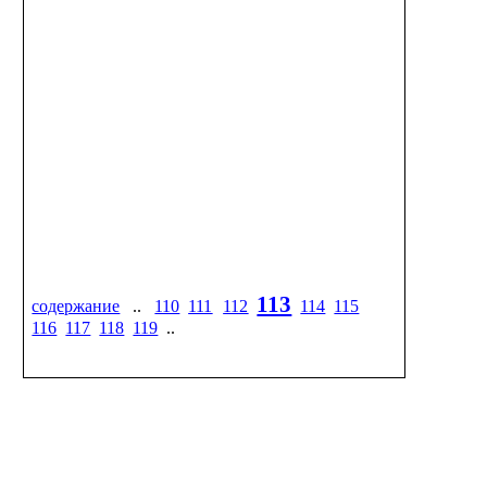
113
содержание
..
110
111
112
114
115
116
117
118
119
..