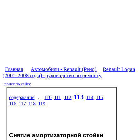
Главная
Автомобили - Renault (Рено)
Renault Logan
(2005-2008 года)- руководство по ремонту
поиск по сайту
113
содержание
..
110
111
112
114
115
116
117
118
119
..
Снятие амортизаторной стойки