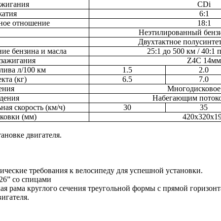
ажигания
CDi
жатия
6:1
ное отношение
18:1
Неэтилированный бензи
Двухтактное полусинтет
ие бензина и масла
25:1 до
500 км
/ 40:1 
 зажигания
Z4C 14
мм
плива
л
/100 км
1.5
2.0
кта (
кг
)
6.5
7.0
ения
Многодисковое
дения
Набегающим потоко
ая скорость (
км
/ч)
30
35
ковки (
мм
)
420х320х1
ановке двигателя.
ические требования к велосипеду для успешной установки.
26”
со спицами
ая рама круглого сечения треугольной формы с прямой горизонт
игателя.