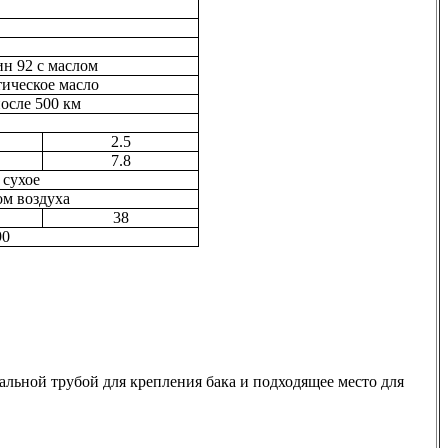
н 92 с маслом
ическое масло
после
500 км
2.5
7.8
 сухое
м воздуха
38
90
альной трубой для крепления бака и подходящее место для