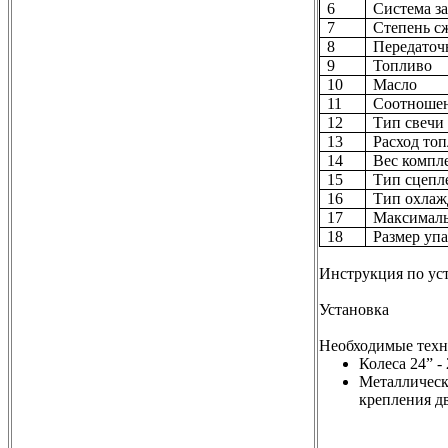
6
Система з
7
Степень с
8
Передаточ
9
Топливо
10
Масло
11
Соотношен
12
Тип свечи
13
Расход то
14
Вес компле
15
Тип сцепл
16
Тип охлаж
17
Максимальн
18
Размер упа
Инструкция по уст
Установка
Необходимые техн
Колеса
24
”
-
Металлическ
крепления дв