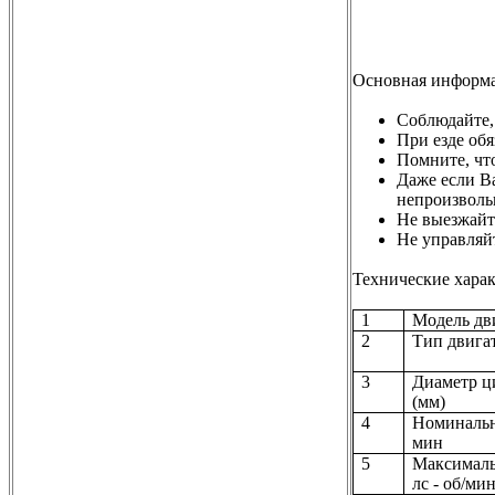
Основная информ
Соблюдайте,
При езде обя
Помните, что
Даже если Ва
непроизволь
Не выезжайт
Не управляй
Технические хара
1
Модель дв
2
Тип двига
3
Диаметр ц
(
мм
)
4
Номинальн
мин
5
Максималь
лс
-
об
/ми