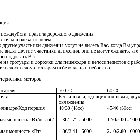
ация
 пожалуйста, правила дорожного движения.
зательно одевайте шлем.
 другие участники движения могут не видеть Вас, когда Вы упр
с видят другие участники движения, они не могут ожидать, что
но подрезать Вас.
е на тротуары и дорожки для пешеходов и велосипедистов с ра
те велосипедом с мотором небезопасно и небрежно.
ктеристики моторов
игателя
50 СС
60 СС
теля
Бензиновый
, одноцилиндровый, дву
охлаждения
илиндра/Ход поршня
40/38 (48сс)
45/40 (60сс)
ая мощность кВт/
лс
-
об
/
1.30/1.75 - 5000
1.50/2.00 - 500
ная мощность кВт/
1.80/2.41 - 6000
2.10/2.80 - 600
н