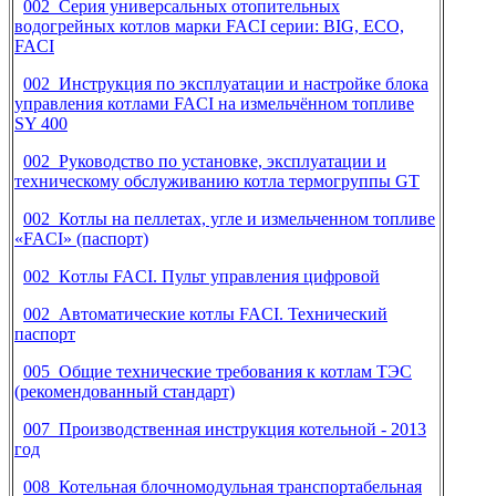
002 Серия универсальных отопительных
водогрейных котлов марки FACI серии: BIG, ECO,
FACI
002 Инструкция по эксплуатации и настройке блока
управления котлами
FACI
на измельчённом топливе
SY 400
002 Руководство по установке, эксплуатации и
техническому обслуживанию котла термогруппы
GT
002 Котлы на пеллетах, угле и измельченном топливе
«FACI» (паспорт)
002
К
отлы
FACI.
Пульт управления цифровой
002
А
втоматические котлы
FACI
. Технический
паспорт
005 Общие технические требования к котлам ТЭС
(рекомендованный стандарт)
007 Производственная инструкция котельной - 2013
год
008 Котельная блочномодульная транспортабельная