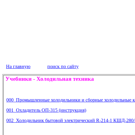
На главную
поиск по сайту
Учебники
-
Холодильная техника
000 Промышленные холодильники и сборные холодильные кам
001 Охладитель ОП-315 (инструкция)
002 Холодильник бытовой электрический
R
-214-1 КШД-280/