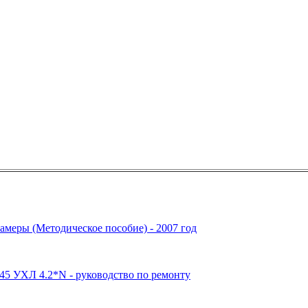
еры (Методическое пособие) - 2007 год
45 УХЛ 4.2*
N
- руководство по ремонту